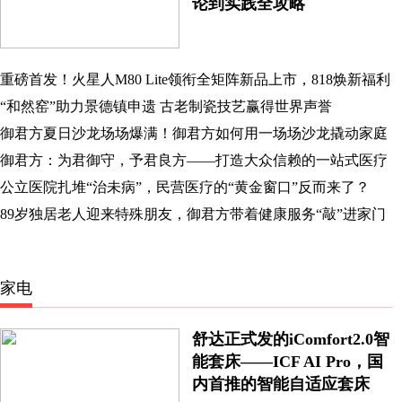
论到实践全攻略
重磅首发！火星人M80 Lite领衔全矩阵新品上市，818焕新福利
同步开启
“和然窑”助力景德镇申遗 古老制瓷技艺赢得世界声誉
御君方夏日沙龙场场爆满！御君方如何用一场场沙龙撬动家庭
健康管理？
御君方：为君御守，予君良方——打造大众信赖的一站式医疗
健康生活服务平台
公立医院扎堆“治未病”，民营医疗的“黄金窗口”反而来了？
89岁独居老人迎来特殊朋友，御君方带着健康服务“敲”进家门
家电
舒达正式发的iComfort2.0智
能套床——ICF AI Pro，国
内首推的智能自适应套床