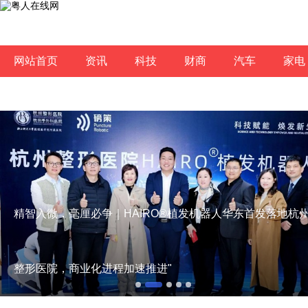
网站首页
资讯
科技
财商
汽车
家电
精智入微，毫厘必争｜HAIRO®植发机器人华东首发落地杭
整形医院，商业化进程加速推进"