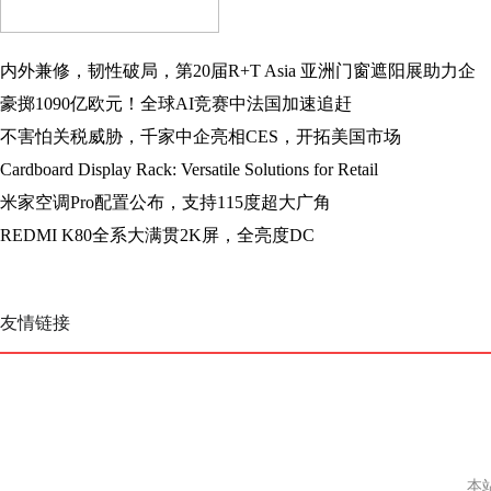
内外兼修，韧性破局，第20届R+T Asia 亚洲门窗遮阳展助力企
业打通“内外贸全通路”！
豪掷1090亿欧元！全球AI竞赛中法国加速追赶
不害怕关税威胁，千家中企亮相CES，开拓美国市场
Cardboard Display Rack: Versatile Solutions for Retail
米家空调Pro配置公布，支持115度超大广角
REDMI K80全系大满贯2K屏，全亮度DC
友情链接
本