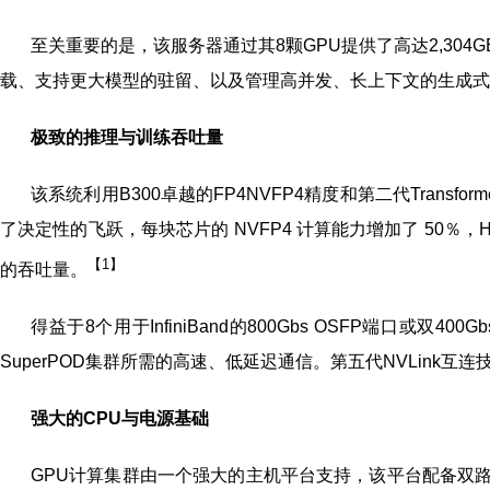
至关重要的是，该服务器通过其8颗GPU提供了高达2,304G
载、支持更大模型的驻留、以及管理高并发、长上下文的生成式
极致的推理与训练吞吐量
该系统利用B300卓越的FP4NVFP4精度和第二代Transformer引
了决定性的飞跃，每块芯片的 NVFP4 计算能力增加了 50％
【1】
的吞吐量。
得益于8个用于InfiniBand的800Gbs OSFP端口
SuperPOD集群所需的高速、低延迟通信。第五代NVLink
强大的
CPU
与电源基础
GPU计算集群由一个强大的主机平台支持，该平台配备双