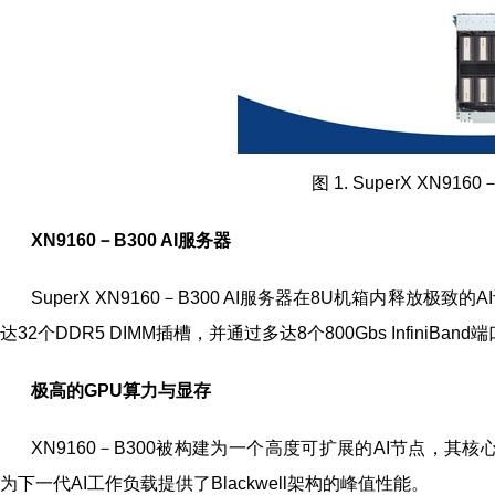
图 1. SuperX XN9160
XN9160－B300 AI
服务器
SuperX XN9160－B300 AI服务器在8U机箱内释放极致的A
达32个DDR5 DIMM插槽，并通过多达8个800Gbs InfiniB
极高的
GPU
算力与显存
XN9160－B300被构建为一个高度可扩展的AI节点，其核心是搭载8颗
为下一代AI工作负载提供了Blackwell架构的峰值性能。