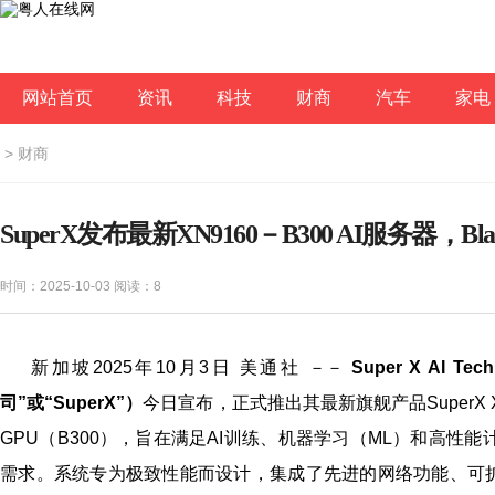
网站首页
资讯
科技
财商
汽车
家电
>
财商
SuperX发布最新XN9160－B300 AI服务器，Black
时间：2025-10-03 阅读：
8
新加坡
2025年10月3日
美通社 －－
Super X AI Tech
司
”
或
“SuperX”
）
今日宣布，正式推出其最新旗舰产品SuperX XN91
GPU（B300），旨在满足AI训练、机器学习（ML）和高性
需求。系统专为极致性能而设计，集成了先进的网络功能、可