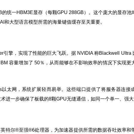
B的统一HBM3E显存（每颗GPU 288GB）。这个庞大的显存
AI和大型语言模型所需的海量键值缓存至关重要。
擎，实现了性能的巨大飞跃。据 NVIDIA 称Blackwell Ultra 比 B
，HBM 容量增加了 50％，从而能够在不影响效率的情况下实现
或双400Gbs以太网，系统扩展轻而易举。这些端口提供了将服务器连接
互连技术进一步确保了板载的8颗GPU无缝通信，如同一个单一、强
路英特尔®至强®6处理器，为加速器提供所需的数据吞吐效率和