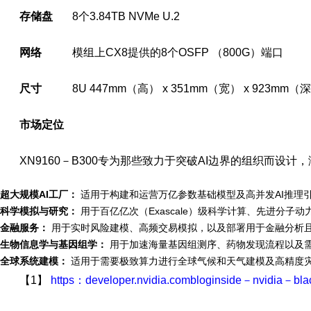
存储盘
8个3.84TB NVMe U.2
网络
模组上CX8提供的8个OSFP （800G）端口
尺寸
8U 447mm（高） x 351mm（宽） x 923mm（
市场定位
XN9160－B300专为那些致力于突破AI边界的组织而
超大规模
AI
工厂：
适用于构建和运营万亿参数基础模型及高并发AI推理
科学模拟与研究：
用于百亿亿次（Exascale）级科学计算、先进分
金融服务：
用于实时风险建模、高频交易模拟，以及部署用于金融分析
生物信息学与基因组学：
用于加速海量基因组测序、药物发现流程以及需
全球系统建模：
适用于需要极致算力进行全球气候和天气建模及高精度
【1】
https：developer.nvidia.combloginside－nvidia－b