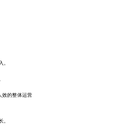
入。
。
人效的整体运营
长。