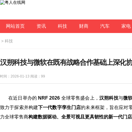
网站首页
资讯
科技
财商
汽车
家电
>
科技
汉朔科技与微软在既有战略合作基础上深化
时间：2026-01-13 阅读：
99
在近日举办的
NRF 2026
全球零售盛会上，
汉朔科技
与
微
致力于探索并构建
下一代数字孪生门店
的未来框架，旨在应对
力全球零售商
构建数据驱动、全景可视且更具韧性的新一代门店