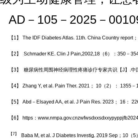
AD－105－2025－0010
【1】 The IDF Diabetes Atlas. 11th. China Country repor
【2】 Schmader KE. Clin J Pain,2002,18（6）：350－354
【3】 糖尿病性周围神经病理性疼痛诊疗专家共识【J】.中国疼痛
【4】 Zhang Y, et al. Pain Ther. 2021； 10（2）： 1355－
【5】 Abd－Elsayed AA, et al. J Pain Res. 2023； 16： 2
【6】 https：www.nmpa.gov.cnzwfwsdxxsdxxypyppjfb2024
【7】
Baba M, et al. J Diabetes Investig. 2019 Sep；1