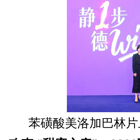
苯磺酸美洛加巴林片